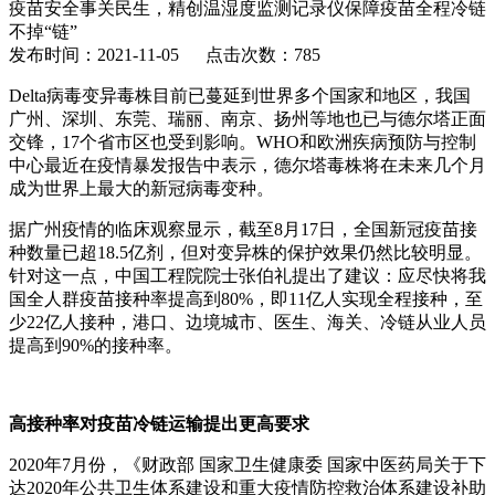
疫苗安全事关民生，精创温湿度监测记录仪保障疫苗全程冷链
不掉“链”
发布时间：2021-11-05 点击次数：785
Delta病毒变异毒株目前已蔓延到世界多个国家和地区，我国
广州、深圳、东莞、瑞丽、南京、扬州等地也已与德尔塔正面
交锋，17个省市区也受到影响。WHO和欧洲疾病预防与控制
中心最近在疫情暴发报告中表示，德尔塔毒株将在未来几个月
成为世界上最大的新冠病毒变种。
据广州疫情的临床观察显示，截至8月17日，全国新冠疫苗接
种数量已超18.5亿剂，但对变异株的保护效果仍然比较明显。
针对这一点，中国工程院院士张伯礼提出了建议：应尽快将我
国全人群疫苗接种率提高到80%，即11亿人实现全程接种，至
少22亿人接种，港口、边境城市、医生、海关、冷链从业人员
提高到90%的接种率。
高接种率对疫苗冷链运输提出更高要求
2020年7月份，《财政部 国家卫生健康委 国家中医药局关于下
达2020年公共卫生体系建设和重大疫情防控救治体系建设补助