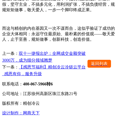
假，坚守主业，不搞多元化，用利润扩张，不搞负债经营，规
规矩矩做事，敬天爱人，一步一个脚印终成正果。
而这与精创的内在基因又一次不谋而合，这似乎验证了成功的
企业大体相同：永远守住最原始、最朴素的价值观——敬天爱
人，止于至善，规矩做事，创新科技，创造价值。
上一条：
双十一捷报出炉：全网成交金额突破
3000万，成为细分领域翘楚
返回列表
下一条：
【感恩节福利】精创冷云冷链云平台
_感恩有你，服务升级
联系电话：
400-067-5966转6
公司地址：江苏徐州高新区珠江东路21号
版权所有：精创冷云
设计制作：网商天下